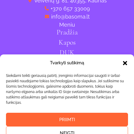
Veiverių g. 81, 46355, Kaunas
+370 657 33009
info@basoma.lt
Meniu
Pradžia
Kapos
DUK
Privatumo politika
Tvarkyti sutikimą
Slapukų politika
Siekdami teikti geriausią patirtį, įrenginio informacijai saugoti ir (arba)
Nuorodos
pasiekti naudojame tokias technologijas kaip slapukus. Jei sutiksime su
Kodėl tai veikia?
šiomis technologijomis, galėsime apdoroti duomenis, tokius kaip
naršymo elgsena arba unikalūs ID šioje svetainėje. Nesutikimas arba
Kada kreiptis?
sutikimo atšaukimas gali neigiamai paveikti tam tikras funkcijas ir
funkcijas.
Kodėl rinktis mus?
Patikimi šaltiniai
PRIIMTI
Gaukite išskirtinius pasiūlymus
Basoma.lt © 2025
NEIGTI