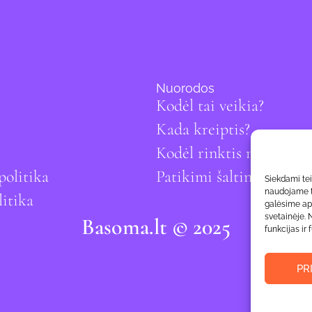
Nuorodos
Kodėl tai veikia?
Kada kreiptis?
Kodėl rinktis mus?
politika
Patikimi šaltiniai
Siekdami teik
naudojame to
itika
galėsime ap
svetainėje. 
Basoma.lt © 2025
funkcijas ir 
PR