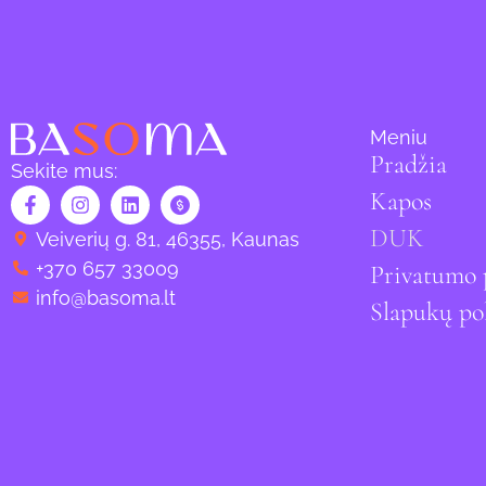
Meniu
Pradžia
Sekite mus:
Kapos
DUK
Veiverių g. 81, 46355, Kaunas
+370 657 33009
Privatumo 
info@basoma.lt
Slapukų pol