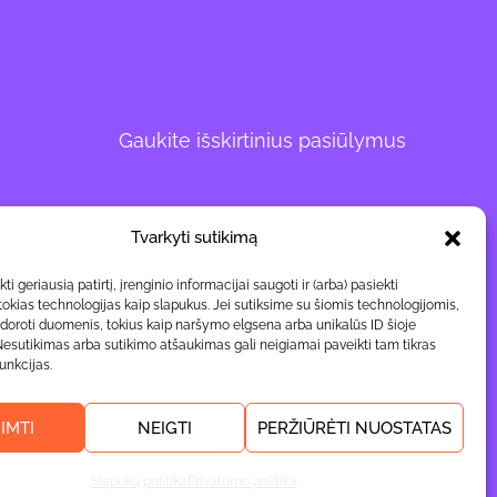
Gaukite išskirtinius pasiūlymus
Tvarkyti sutikimą
ti geriausią patirtį, įrenginio informacijai saugoti ir (arba) pasiekti
kias technologijas kaip slapukus. Jei sutiksime su šiomis technologijomis,
doroti duomenis, tokius kaip naršymo elgsena arba unikalūs ID šioje
Nesutikimas arba sutikimo atšaukimas gali neigiamai paveikti tam tikras
funkcijas.
IIMTI
NEIGTI
PERŽIŪRĖTI NUOSTATAS
Slapukų politika
Privatumo politika