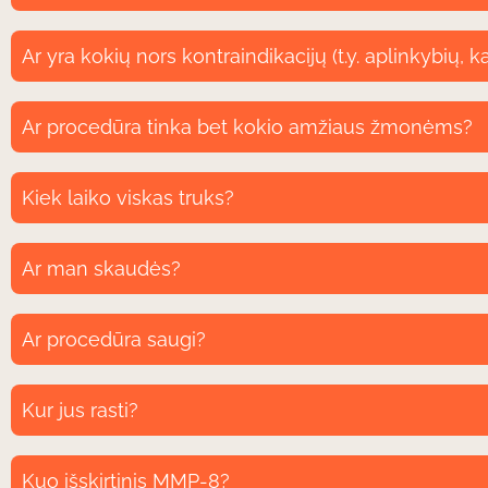
Ar yra kokių nors kontraindikacijų (t.y. aplinkybių, 
Ar procedūra tinka bet kokio amžiaus žmonėms?
Kiek laiko viskas truks?
Ar man skaudės?
Ar procedūra saugi?
Kur jus rasti?
Kuo išskirtinis MMP-8?