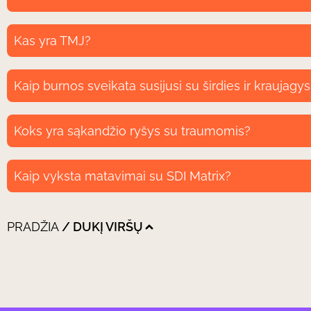
Kas yra TMJ?
Kaip burnos sveikata susijusi su širdies ir kraujagy
Koks yra sąkandžio ryšys su traumomis?
Kaip vyksta matavimai su SDI Matrix?
PRADŽIA
/
DUK
Į VIRŠŲ