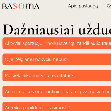
Apie paslaugą
G
Dažniausiai uždu
Aktyviai sportuoju ir noriu išvengti žandikaulio trau
O jei teigiamų pokyčių nebus?
Po kiek laiko matysiu rezultatus?
Ar man reikės ortodontinių aparatų: pvz., nešioti br
Ar reikia papildomai pasiruošti?