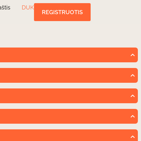
štis
DUK
REGISTRUOTIS