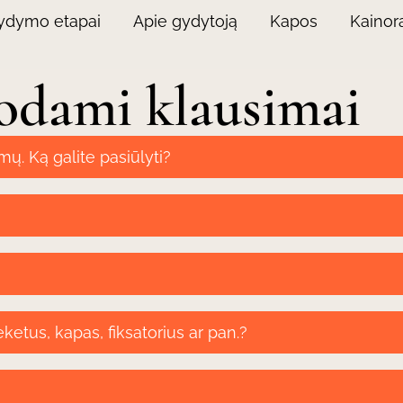
ydymo etapai
Apie gydytoją
Kapos
Kainora
odami klausimai
mų. Ką galite pasiūlyti?
eketus, kapas, fiksatorius ar pan.?